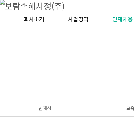
보람손해사정(주)
재물 특종 배상책임 관련 보험사고발생 시 사고내용조사 및 손해액을 산정하는 손해사정 전문기업
회사소개
사업영역
인재채용
인재상
교